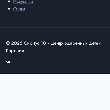
Искусство
Спорт
© 2026 Сириус 10 - Центр одарённых детей
Карелии
Переключить
О нас
дочернее
Сведения об образовательной организации
меню
Руководство и педагогический состав