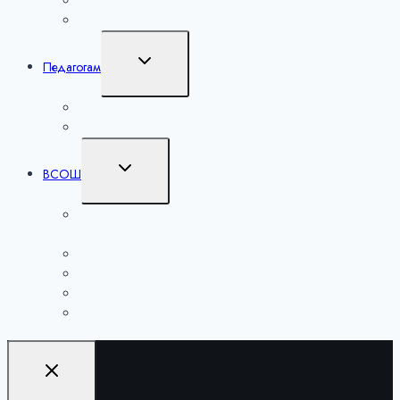
Мероприятия
Региональные мероприятия
Переключить
Педагогам
дочернее
меню
Лаборатория учителей математики
Методические разработки
Переключить
ВСОШ
дочернее
меню
ВСОШ школьный этап по 6 предметам на
технологической платформе «Сириус.Курсы»
ВСОШ муниципальный этап
ВСОШ региональный этап
ВСОШ заключительный этап
Архивы