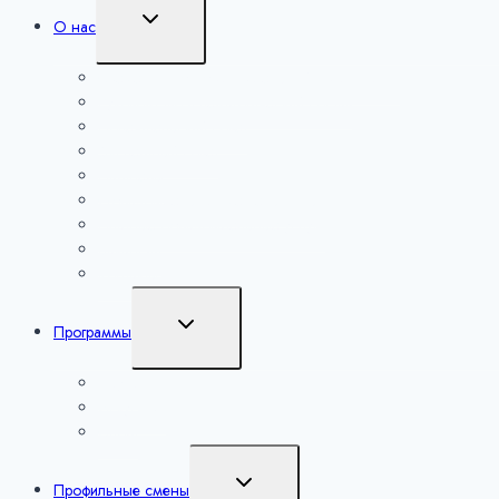
Переключить
О нас
дочернее
меню
Сведения об образовательной организации
Руководство и педагогический состав
Попечительский совет
Экспертный совет
Партнеры
Образовательная деятельность
Платные образовательные услуги
Вакансии
Контакты
Переключить
Программы
дочернее
меню
Наука
Искусство
Спорт
Переключить
Профильные смены