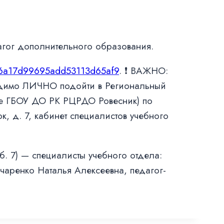
агог дополнительного образования.
u/6a17d99695add53113d65af9
. ❗ ВАЖНО:
одимо ЛИЧНО подойти в Региональный
ие ГБОУ ДО РК РЦРДО Ровесник) по
к, д. 7, кабинет специалистов учебного
б. 7) — специалисты учебного отдела:
аренко Наталья Алексеевна, педагог-