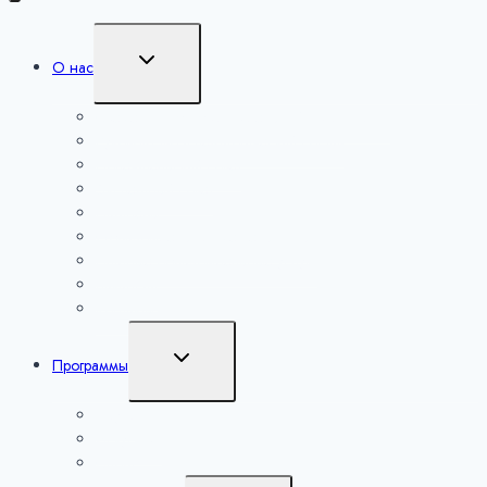
Переключить
О нас
дочернее
меню
Сведения об образовательной организации
Руководство и педагогический состав
Попечительский совет
Экспертный совет
Партнеры
Образовательная деятельность
Платные образовательные услуги
Вакансии
Контакты
Переключить
Программы
дочернее
меню
Наука
Искусство
Спорт