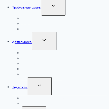
Переключить
Профильные смены
дочернее
меню
Наука
Искусство
Спорт
Переключить
Деятельность
дочернее
меню
Уроки настоящего
Сириус. Лето
Большие вызовы
Мероприятия
Региональные мероприятия
Переключить
Педагогам
дочернее
меню
Лаборатория учителей математики
Методические разработки