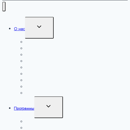
Переключить
О нас
дочернее
меню
Сведения об образовательной организации
Руководство и педагогический состав
Попечительский совет
Экспертный совет
Партнеры
Образовательная деятельность
Платные образовательные услуги
Вакансии
Контакты
Переключить
Программы
дочернее
меню
Наука
Искусство