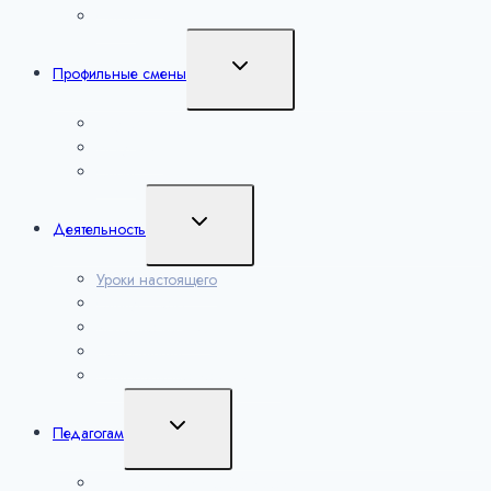
Спорт
Переключить
Профильные смены
дочернее
меню
Наука
Искусство
Спорт
Переключить
Деятельность
дочернее
меню
Уроки настоящего
Сириус. Лето
Большие вызовы
Мероприятия
Региональные мероприятия
Переключить
Педагогам
дочернее
меню
Лаборатория учителей математики