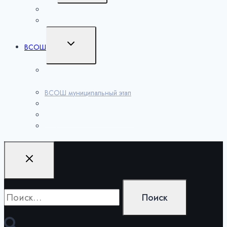
меню
Лаборатория учителей математики
Методические разработки
Переключить
ВСОШ
дочернее
меню
ВСОШ школьный этап по 6 предметам на
технологической платформе «Сириус.Курсы»
ВСОШ муниципальный этап
ВСОШ региональный этап
ВСОШ заключительный этап
Архивы
Найти: