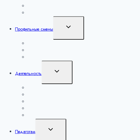
Искусство
Спорт
Переключить
Профильные смены
дочернее
меню
Наука
Искусство
Спорт
Переключить
Деятельность
дочернее
меню
Уроки настоящего
Сириус. Лето
Большие вызовы
Мероприятия
Региональные мероприятия
Переключить
Педагогам
дочернее