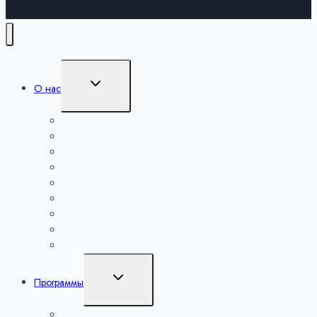
Переключить
О нас
дочернее
меню
Сведения об образовательной организации
Руководство и педагогический состав
Попечительский совет
Экспертный совет
Партнеры
Образовательная деятельность
Платные образовательные услуги
Вакансии
Контакты
Переключить
Программы
дочернее
меню
Наука