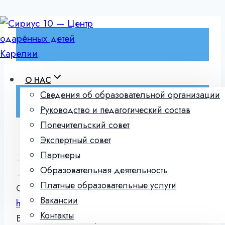
Перейти
к
содержимому
О НАС
Сведения об образовательной организации
Руководство и педагогический состав
Попечительский совет
ШКОЛЬНЫЙ ЭТАП
Экспертный совет
МУНИЦИПАЛЬНЫЙ ЭТАП
Партнеры
РЕГИОНАЛЬНЫЙ ЭТАП
Образовательная деятельность
ЗАКЛЮЧИТЕЛЬНЫЙ ЭТАП
Платные образовательные услуги
Официальный сайт ВСОШ:
Вакансии
https://vserosolimp.edsoo.ru/
Контакты
Вход в кабинеты муниципалитетов: