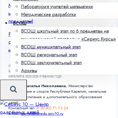
Методические рекомендации к школьному и
Лаборатория учителей математики
муниципальному этапам ВсОШ 2025/26 (по
Методические разработки
предметам)
ВСОШ
ВСОШ школьный этап по 6 предметам на
Расписание консультационных вебинаров по
технологической платформе «Сириус.Курсы»
организации и проведению школьного и
ВСОШ муниципальный этап
муниципального этапов ВсОШ 2025/26
ВСОШ региональный этап
ВСОШ заключительный этап
ОРГАНИЗАЦИОННО-МЕТОДИЧЕСКОЕ СОПРОВОЖДЕНИЕ
Архивы
ВСЕРОССИЙСКОЙ ОЛИМПИАДЫ ШКОЛЬНИКОВ В РЕСПУБЛИКЕ
КАРЕЛИЯ В 2025-2026 УЧЕБНОМ ГОДУ
Гернер Наталья Николаевна
, Министерство
образования и спорта Республики Карелия, начальник
отдела воспитания и дополнительного образования
детей
Контактный тел.
8 (8142) 71 73 26
e-mail:
gerner@minedu.gov10.ru