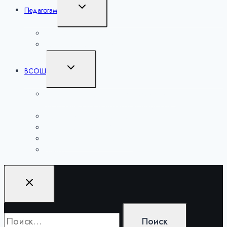
Переключить
Педагогам
дочернее
меню
Лаборатория учителей математики
Методические разработки
Переключить
ВСОШ
дочернее
меню
ВСОШ школьный этап по 6 предметам на
технологической платформе «Сириус.Курсы»
ВСОШ муниципальный этап
ВСОШ региональный этап
ВСОШ заключительный этап
Архивы
Найти: