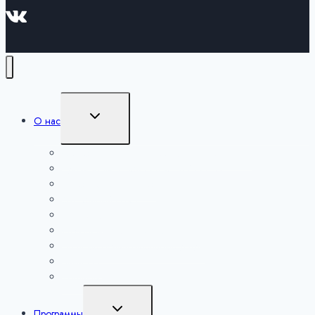
Переключить
О нас
дочернее
меню
Сведения об образовательной организации
Руководство и педагогический состав
Попечительский совет
Экспертный совет
Партнеры
Образовательная деятельность
Платные образовательные услуги
Вакансии
Контакты
Переключить
Программы