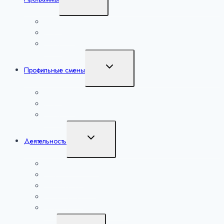
дочернее
меню
Наука
Искусство
Спорт
Переключить
Профильные смены
дочернее
меню
Наука
Искусство
Спорт
Переключить
Деятельность
дочернее
меню
Уроки настоящего
Сириус. Лето
Большие вызовы
Мероприятия
Региональные мероприятия