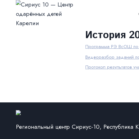
Перейти
к
содержимому
История 2
Программа РЭ ВсОШ п
Видеоразбор заданий п
Протокол результатов у
Региональный центр Сириус-10, Республика 