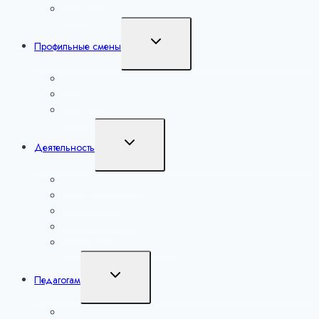
Спорт
Переключить
Профильные смены
дочернее
меню
Наука
Искусство
Спорт
Переключить
Деятельность
дочернее
меню
Уроки настоящего
Сириус. Лето
Большие вызовы
Мероприятия
Региональные мероприятия
Переключить
Педагогам
дочернее
меню
Лаборатория учителей математики