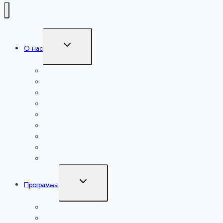
Переключить
О нас
дочернее
меню
Сведения об образовательной организации
Руководство и педагогический состав
Попечительский совет
Экспертный совет
Партнеры
Образовательная деятельность
Платные образовательные услуги
Вакансии
Контакты
Переключить
Программы
дочернее
меню
Наука
Искусство