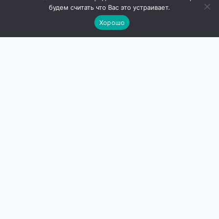
будем считать что Вас это устраивает.
Хорошо
Переключить
О нас
дочернее
Сведения об образовательной организации
меню
Руководство и педагогический состав
Попечительский совет
Экспертный совет
Партнеры
Образовательная деятельность
Платные образовательные услуги
Вакансии
Контакты
Переключить
Программы
дочернее