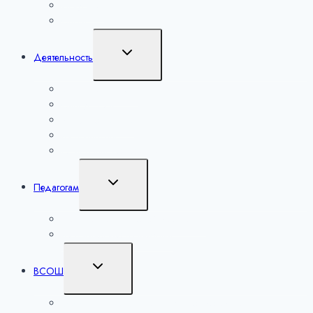
Искусство
Спорт
Переключить
Деятельность
дочернее
меню
Уроки настоящего
Сириус. Лето
Большие вызовы
Мероприятия
Региональные мероприятия
Переключить
Педагогам
дочернее
меню
Лаборатория учителей математики
Методические разработки
Переключить
ВСОШ
дочернее
меню
ВСОШ школьный этап по 6 предметам на