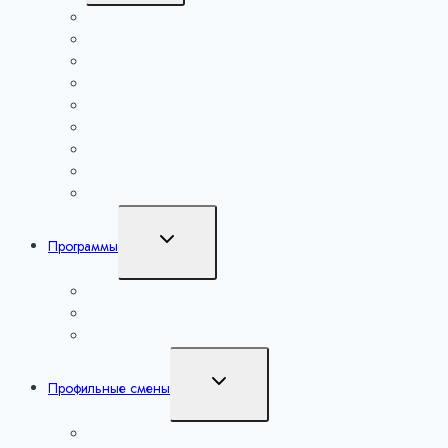
меню
Сведения об образовательной организации
Руководство и педагогический состав
Попечительский совет
Экспертный совет
Партнеры
Образовательная деятельность
Платные образовательные услуги
Вакансии
Контакты
Переключить
Программы
дочернее
меню
Наука
Искусство
Спорт
Переключить
Профильные смены
дочернее
меню
Наука