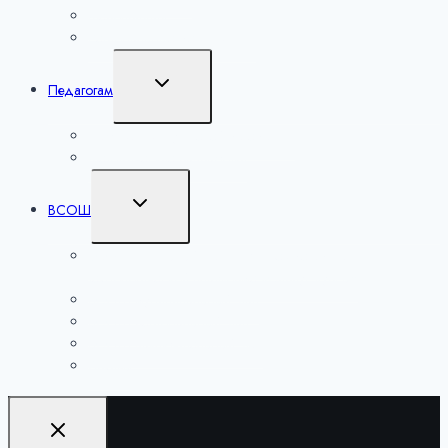
Мероприятия
Региональные мероприятия
Переключить
Педагогам
дочернее
меню
Лаборатория учителей математики
Методические разработки
Переключить
ВСОШ
дочернее
меню
ВСОШ школьный этап по 6 предметам на
технологической платформе «Сириус.Курсы»
ВСОШ муниципальный этап
ВСОШ региональный этап
ВСОШ заключительный этап
Архивы