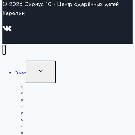
© 2026 Сириус 10 - Центр одарённых детей
Карелии
Переключить
О нас
дочернее
меню
Сведения об образовательной организации
Руководство и педагогический состав
Попечительский совет
Экспертный совет
Партнеры
Образовательная деятельность
Платные образовательные услуги
Вакансии