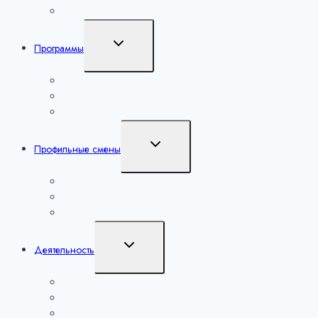
Контакты
Переключить
Программы
дочернее
меню
Наука
Искусство
Спорт
Переключить
Профильные смены
дочернее
меню
Наука
Искусство
Спорт
Переключить
Деятельность
дочернее
меню
Уроки настоящего
Сириус. Лето
Большие вызовы