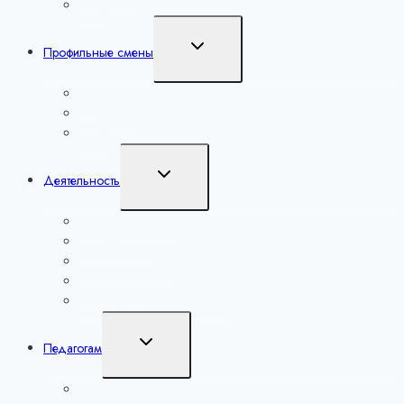
Спорт
Переключить
Профильные смены
дочернее
меню
Наука
Искусство
Спорт
Переключить
Деятельность
дочернее
меню
Уроки настоящего
Сириус. Лето
Большие вызовы
Мероприятия
Региональные мероприятия
Переключить
Педагогам
дочернее
меню
Лаборатория учителей математики