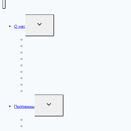
Переключить
О нас
дочернее
меню
Сведения об образовательной организации
Руководство и педагогический состав
Попечительский совет
Экспертный совет
Партнеры
Образовательная деятельность
Платные образовательные услуги
Вакансии
Контакты
Переключить
Программы
дочернее
меню
Наука
Искусство