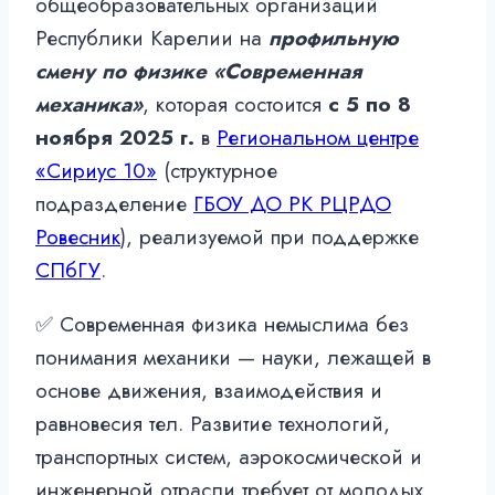
общеобразовательных организаций
Республики Карелии на
профильную
смену по физике «Современная
механика»
, которая состоится
с 5 по 8
ноября 2025 г.
в
Региональном центре
«Сириус 10»
(структурное
подразделение
ГБОУ ДО РК РЦРДО
Ровесник
), реализуемой при поддержке
СПбГУ
.
✅ Современная физика немыслима без
понимания механики — науки, лежащей в
основе движения, взаимодействия и
равновесия тел. Развитие технологий,
транспортных систем, аэрокосмической и
инженерной отрасли требует от молодых